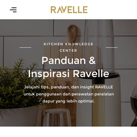
MENU
X
Home
About
KITCHEN KNOWLEDGE
Us
CENTER
Panduan &
Inspirasi Ravelle
Product
Jelajahi tips, panduan, dan insight RAVELLE
News
untuk penggunaan dan perawatan peralatan
dapur yang lebih optimal.
Contact