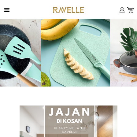
MENU
X
Home
Company
Product
News