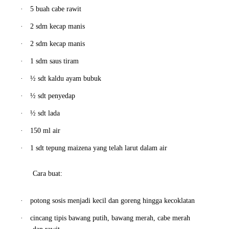
·
5 buah cabe rawit
·
2 sdm kecap manis
·
2 sdm kecap manis
·
1 sdm saus tiram
·
½ sdt kaldu ayam bubuk
·
½ sdt penyedap
·
½ sdt lada
·
150 ml air
·
1 sdt tepung maizena yang telah larut dalam air
Cara buat:
·
potong sosis menjadi kecil dan goreng hingga kecoklatan
·
cincang tipis bawang putih, bawang merah, cabe merah