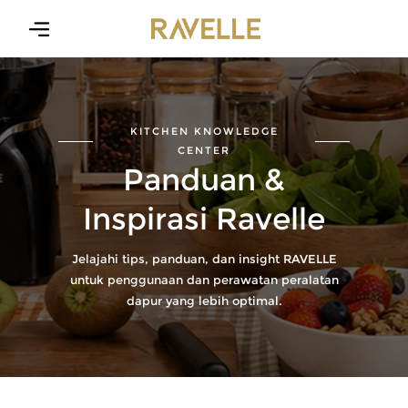
MENU
X
Home
About
KITCHEN KNOWLEDGE
Us
CENTER
Panduan &
Inspirasi Ravelle
Product
Jelajahi tips, panduan, dan insight RAVELLE
News
untuk penggunaan dan perawatan peralatan
dapur yang lebih optimal.
Contact