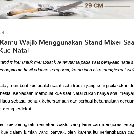
24
 Kamu Wajib Menggunakan Stand Mixer Saa
ue Natal
nd mixer untuk membuat kue terutama pada saat perayaan natal san
mendapatkan hasil adonan sempurna, kamu juga bisa menghemat wak
tal, membuat kue adalah salah satu tradisi yang sering dilakukan di
onesia. Kebiasaan membuat kue saat Natal bukan hanya soal menyaj
pi juga sebagai bentuk kebersamaan dan berbagi kebahagiaan dengan 
-orang terdekat.
t kue seringkali memakan waktu yang lama dan menguras tenaga, 
ue dalam jumlah yang banyak, oleh karena itu perlengkapan dap