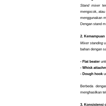
Stand mixer
 te
News
mengocok, atau 
menggunakan mi
Dengan stand mi
Contact
2. Kemampuan 
Mixer standing
 
bahan dengan san
- Flat beater
 unt
- Whisk attach
- Dough hook
 u
Berbeda denga
menghasilkan tek
3. Konsistensi 