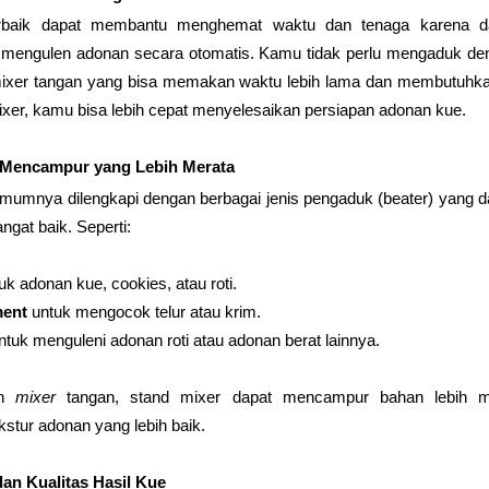
rbaik dapat membantu menghemat waktu dan tenaga karena da
mengulen adonan secara otomatis. Kamu tidak perlu mengaduk den
xer tangan yang bisa memakan waktu lebih lama dan membutuhkan 
xer, kamu bisa lebih cepat menyelesaikan persiapan adonan kue.
Mencampur yang Lebih Merata
umumnya dilengkapi dengan berbagai jenis pengaduk (beater) yang 
gat baik. Seperti:
uk adonan kue, cookies, atau roti.
ment
 untuk mengocok telur atau krim.
ntuk menguleni adonan roti atau adonan berat lainnya.
n 
mixer 
tangan, stand mixer dapat mencampur bahan lebih me
stur adonan yang lebih baik.
dan Kualitas Hasil Kue