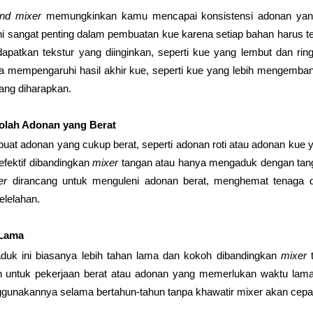
and mixer 
memungkinkan kamu mencapai konsistensi adonan yang 
Ini sangat penting dalam pembuatan kue karena setiap bahan harus t
apatkan tekstur yang diinginkan, seperti kue yang lembut dan rin
a mempengaruhi hasil akhir kue, seperti kue yang lebih mengemban
ang diharapkan.
olah Adonan yang Berat
at adonan yang cukup berat, seperti adonan roti atau adonan kue y
 efektif dibandingkan 
mixer
 tangan atau hanya mengaduk dengan tan
er
 dirancang untuk menguleni adonan berat, menghemat tenaga da
lelahan.
 Lama
aduk ini biasanya lebih tahan lama dan kokoh dibandingkan 
mixer
 
n untuk pekerjaan berat atau adonan yang memerlukan waktu lama 
unakannya selama bertahun-tahun tanpa khawatir mixer akan cepat