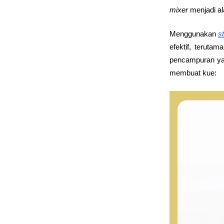
mixer
 menjadi a
Menggunakan 
s
efektif, terut
pencampuran yan
membuat kue: