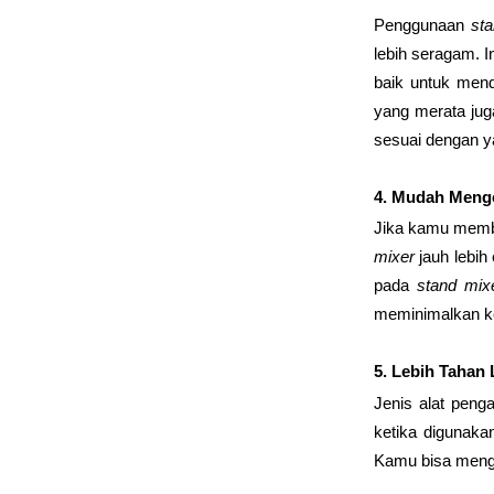
Penggunaan 
st
lebih seragam. 
baik untuk mend
yang merata jug
sesuai dengan y
4. Mudah Meng
Jika kamu membu
mixer
 jauh lebih
pada 
stand mix
meminimalkan ke
5. Lebih Tahan
Jenis alat peng
ketika digunaka
Kamu bisa mengg