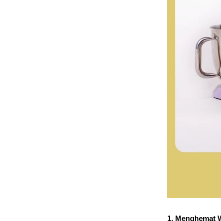
Home
Company
Product
1. Menghemat 