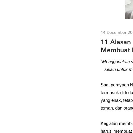
14 December 20
11 Alasan
Membuat K
“
Menggunakan sta
selain untuk 
Saat perayaan Na
termasuk di Ind
yang enak, teta
teman, dan orang
Kegiatan membua
harus membuat k