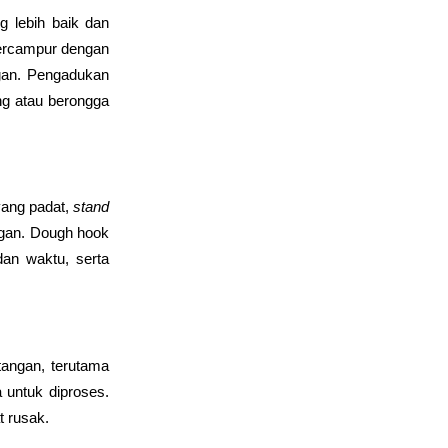
lebih baik dan 
ercampur dengan 
gan. Pengadukan 
g atau berongga 
ang padat, 
stand 
gan. Dough hook 
n waktu, serta 
tangan, terutama 
untuk diproses. 
 rusak.